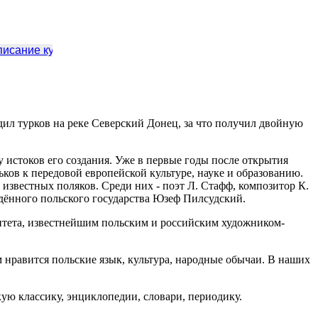
сание курсов
польского языка при Доме Полонии в Харьков
ил турков на реке Северский Донец, за что получил двойную
у истоков его создания. Уже в первые годы после открытия
ков к передовой европейской культуре, науке и образованию.
известных поляков. Среди них - поэт Л. Стафф, композитор К.
ждённого польского государства Юзеф Пилсудский.
итета, известнейшим польским и российским художником-
 нравится польские язык, культура, народные обычаи. В наших
ую классику, энциклопедии, словари, пе­риодику.