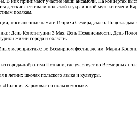
ры. В них принимают участие наши ансамбли. На концертах выст
ятся детские фестивали польской и украинской музыки имени Ка
тным по­лякам.
ции, посвященные памяти Генриха Семирадского. По докладам 
ики: День Конституции 3 Мая, День Независимости, День По­лон
турной жизни города и области.
ных мероприятиях: во Всемирном фестивале им. Марии Конопни
из города-побратима Познани, где участвует во Всемирных поло
я в летних школах польского языка и культуры.
 «Полония Харь­кова» на польском языке.