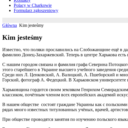
Kontakty
Polacy w Charkowie
Formularz zgłoszeniowy
Główna
Kim jesteśmy
Kim jesteśmy
Известно, что поляки прославились на Слобожанщине ещё в да
фамилию Донец-Захаржевский. Теперь в центре Харькова есть 
С нашим городом связана и фамилия графа Северина Потоц­кого 
этого старейшего в Украине высшего учебного заведения среди
Среди них Л. Ценковский, А. Валицкий, А. Пшеборский и мног
Горский, фо­тограф А. Федецкий. В Харьковском университете
Харьковщина гордится своим земляком Генрихом Семирадским,
классиком, почётным членом всех европейских академий ис­кус
В нашем обществе состоят граждане Украины как с польскими 
рядах много известных титулованных учёных, врачей, артистов
При обществе проводятся занятия по изучению польского язы­к