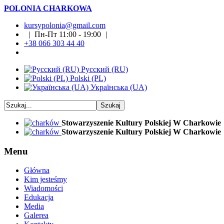
POLONIA CHARKOWA
kursypolonia@gmail.com
| Пн-Пт 11:00 - 19:00 |
+38 066 303 44 40
Русский (RU)
Polski (PL)
Українська (UA)
Stowarzyszenie Kultury Polskiej W Charkowie
Stowarzyszenie Kultury Polskiej W Charkowie
Menu
Główna
Kim jesteśmy
Wiadomości
Edukacja
Media
Galerea