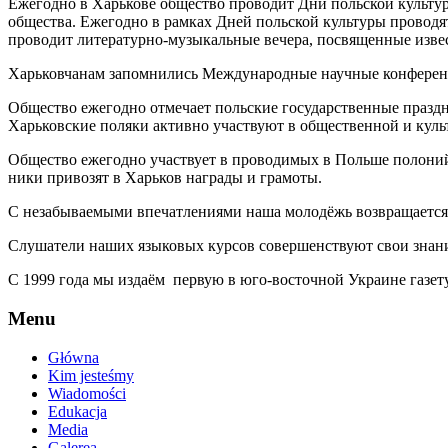
Ежегодно в Харькове общество проводит Дни польской культу
общества. Еже­годно в рамках Дней польской культуры провод
проводит литературно-музыкальные вечера, посвященные извес
Харьковчанам запомнились Международные научные конфе­рен
Общество ежегодно отмечает польские государственные празд­н
Харьковские поляки активно участвуют в общественной и куль
Общество ежегодно участвует в проводимых в Польше полоний
ники привозят в Харьков награды и грамоты.
С незабываемыми впечатлениями наша молодёжь возвраща­ется 
Слушатели наших языковых курсов совершенствуют свои зна­ни
С 1999 года мы издаём первую в юго-восточной Украине газету
Menu
Główna
Kim jesteśmy
Wiadomości
Edukacja
Media
Galerea