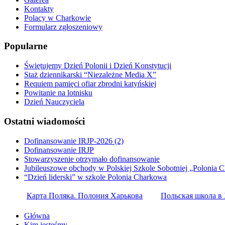
Kontakty
Polacy w Charkowie
Formularz zgłoszeniowy
Popularne
Świętujemy Dzień Polonii i Dzień Konstytucji
Staż dziennikarski “Niezależne Media X”
Requiem pamięci ofiar zbrodni katyńskiej
Powitanie na lotnisku
Dzień Nauczyciela
Ostatni wiadomości
Dofinansowanie IRJP-2026 (2)
Dofinansowanie IRJP
Stowarzyszenie otrzymało dofinansowanie
Jubileuszowe obchody w Polskiej Szkole Sobotniej „Polonia 
“Dzień liderski” w szkole Polonia Charkowa
Карта Поляка. Полония Харькова
Польская школа в 
Główna
Kim jesteśmy