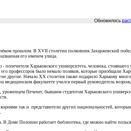
Обновилось
распи
лёком прошлом. В XVII столетии полковник Захаржевский по­бед
названная его именем улица.
- попечителя Харьковского университета, человека, стояв­шего 
 его профессоров было немало поляков, которые приобщали Харь­
ие другие. Начало XX столетия также подарило Харькову много 
 на медицин­ском факультете учился первый руководитель возро
 уроженцем Печенег, бывшим студентом Харьковского уни­верс
ств.
кор­нями так и представители других национальностей, которым
.
а. В Доме Полонии работает библиотека, где можно найти польск